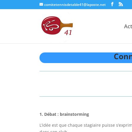
comitetennisdetable41@laposte.net
Act
Conn
1. Débat : brainstorming
L’idée est que chaque stagiaire puisse s’expri
dans son club.