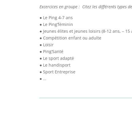
Excercices en groupe : Citez les différents types d
● Le Ping 4-7 ans
● Le Ping’féminin
● Jeunes élites et jeunes loisirs (8-12 ans, – 15
● Compétition enfant ou adulte
● Loisir
● Ping’Santé
● Le sport adapté
● Le handisport
● Sport Entreprise
● …