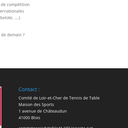
n de compétition
ternationales
 belote, ….)
b de demain ?
Contact :
Comité de Loir-et-Cher de Tennis de Table
Maison des Sports
1 avenue de Châteaudun
41000 Blois