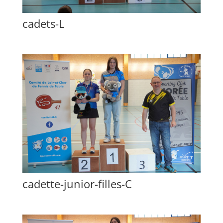
cadets-L
cadette-junior-filles-C