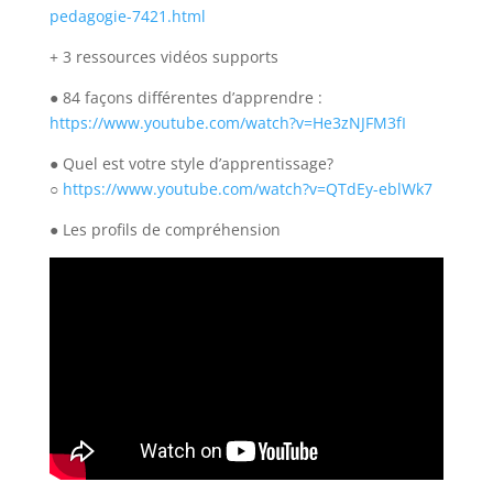
pedagogie-7421.html
+ 3 ressources vidéos supports
● 84 façons différentes d’apprendre :
https://www.youtube.com/watch?v=He3zNJFM3fI
● Quel est votre style d’apprentissage?
○
https://www.youtube.com/watch?v=QTdEy-eblWk7
● Les profils de compréhension