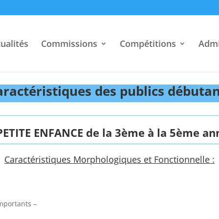
ualités
Commissions
Compétitions
Admi
ractéristiques des publics débuta
 PETITE ENFANCE de la 3ème à la 5ème an
Caractéristiques Morphologiques et Fonctionnelle :
mportants –