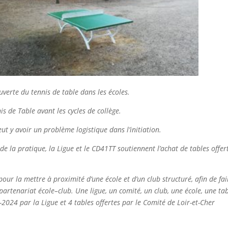
uverte du tennis de table dans les écoles
.
is de Table avant les cycles de collège.
eut y avoir un problème logistique dans l’initiation
.
e la pratique, la Ligue et le CD41TT soutiennent l’achat
de
tables offer
our la mettre à proximité d’une école et d’un club structuré, afin de fai
n partenariat école
–
club
.
Une ligue, un comité
,
un club
,
une école
,
une tab
-202
4 par la Ligue et 4 tables offertes par le Comité de Loir-et-Cher