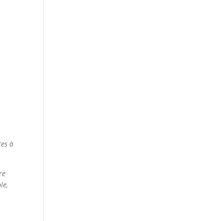
tes à
re
le,