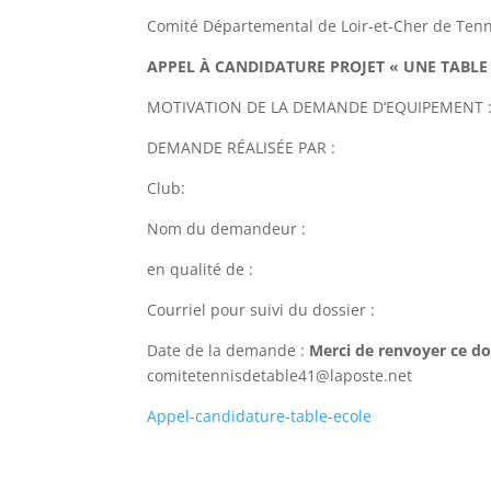
Comité Départemental
de Loir-et-Cher de Ten
AP
PEL À CANDIDATURE PROJET «
UNE
TABLE
MOTIVATION
DE
LA
DEMANDE
D
‘
EQUIPEMENT
DEMANDE RÉALISÉE PAR
:
Club
:
Nom du demandeur
:
en
qualité de
:
Courriel
pour
suivi du
dossier
:
Date de la demande :
Merci de renvoyer ce d
comitetennisdetable41@laposte
.
net
Appel-candidature-table-ecole