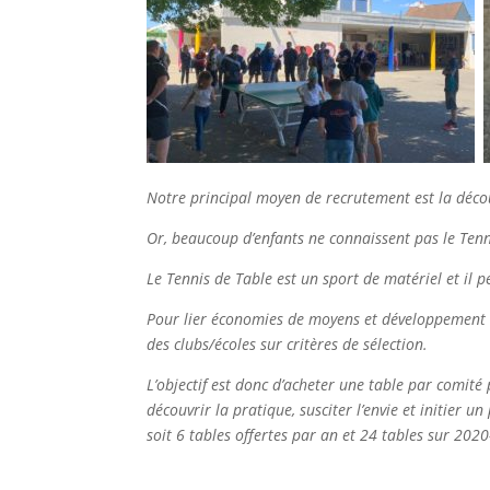
Notre principal moyen de recrutement
est
la déco
Or
,
beaucoup d’enfants ne connaissent
pas
le Tenn
Le Tennis de Table est un sport de matériel et il p
Pour
lier économies
de
moyens et développement d
des clubs/écoles sur critères de sélection
.
L’objectif est
donc
d’acheter une table par comité p
découvrir la pratique
,
susciter l’envie et initier u
s
oit 6 tables offertes par an et 24 tables sur
20
20