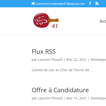
comitetennisdetable41@laposte.net
Act
Flux RSS
par
Laurent Pinault
|
Mar 22, 2021
|
Dévelop
Comité de Loir-et-Cher de Tennis de...
Offre à Candidature
par
Laurent Pinault
|
Mar 15, 2021
|
Dévelop