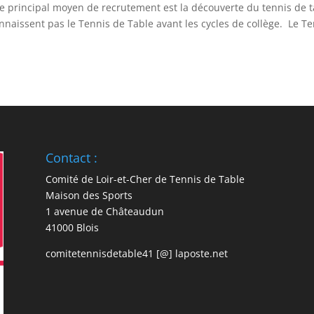
tre principal moyen de recrutement est la découverte du tennis de 
naissent pas le Tennis de Table avant les cycles de collège. Le T
Contact :
Comité de Loir-et-Cher de Tennis de Table
Maison des Sports
1 avenue de Châteaudun
41000 Blois
comitetennisdetable41 [@] laposte.net