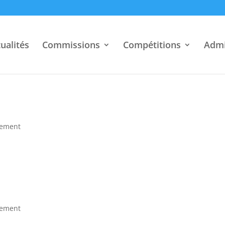
ualités
Commissions
Compétitions
Admi
pement
pement