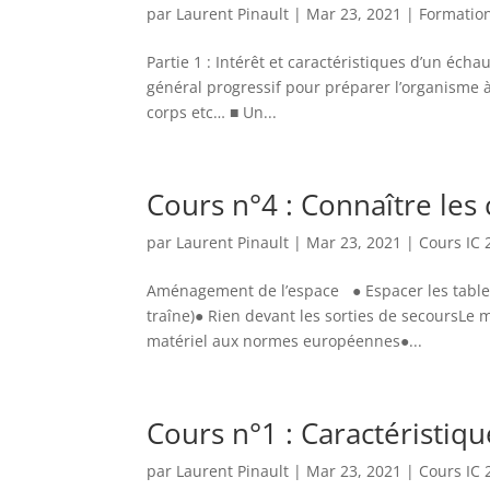
par
Laurent Pinault
|
Mar 23, 2021
|
Formatio
Partie 1 : Intérêt et caractéristiques d’un é
général progressif pour préparer l’organisme à 
corps etc… ■ Un...
Cours n°4 : Connaître les
par
Laurent Pinault
|
Mar 23, 2021
|
Cours IC 
Aménagement de l’espace ● Espacer les tables●
traîne)● Rien devant les sorties de secoursLe m
matériel aux normes européennes●...
Cours n°1 : Caractéristiq
par
Laurent Pinault
|
Mar 23, 2021
|
Cours IC 