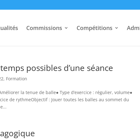
ualités
Commissions
Compétitions
Admi
s temps possibles d’une séance
22
,
Formation
 Améliorer la tenue de balle● Type d’exercice : régulier, volume●
cice de rythmeObjectif : Jouer toutes les balles au sommet du
e...
dagogique