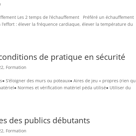
n
chauffement Les 2 temps de l’échauffement Préféré un échauffement
l’effort : élever la fréquence cardiaque, élever la température du
 conditions de pratique en sécurité
22
,
Formation
 S’éloigner des murs ou poteaux● Aires de jeu « propres (rien qu
atériel● Normes et vérification matériel péda utilisé● Utiliser du
ues des publics débutants
22
,
Formation