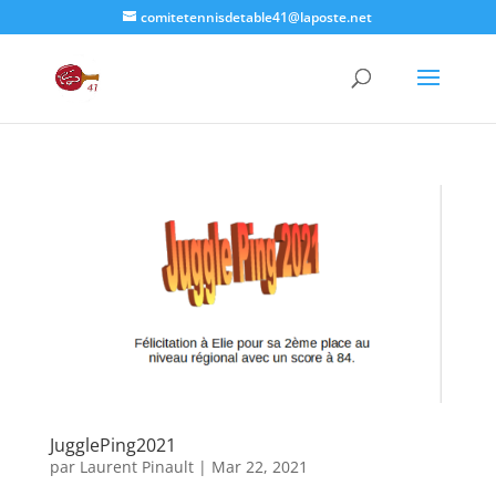
comitetennisdetable41@laposte.net
JugglePing2021
par
Laurent Pinault
|
Mar 22, 2021