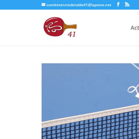
comitetennisdetable41@laposte.net
Act